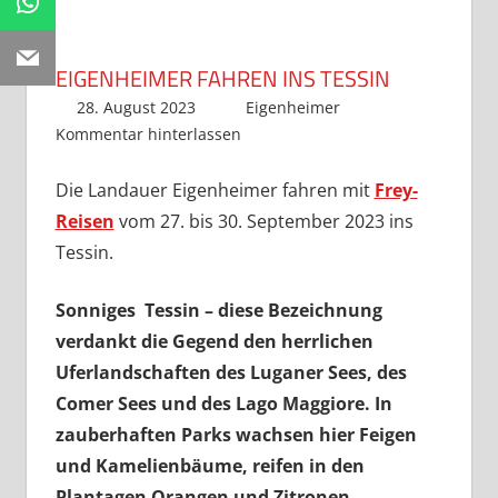
WhatsApp
Email
EIGENHEIMER FAHREN INS TESSIN
28. August 2023
Dlandauer
Eigenheimer
Kommentar hinterlassen
Die Landauer Eigenheimer fahren mit
Frey-
Reisen
vom 27. bis 30. September 2023 ins
Tessin.
Sonniges Tessin – diese Bezeichnung
verdankt die Gegend den herrlichen
Uferlandschaften des Luganer Sees, des
Comer Sees und des Lago Maggiore. In
zauberhaften Parks wachsen hier Feigen
und Kamelienbäume, reifen in den
Plantagen Orangen und Zitronen,