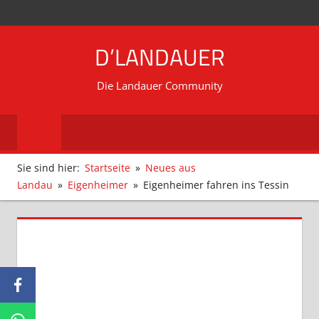
Zum
MENÜ
Inhalt
D’LANDAUER
springen
Die Landauer Community
Sie sind hier:
Startseite
Neues aus
Landau
Eigenheimer
Eigenheimer fahren ins Tessin
Facebook