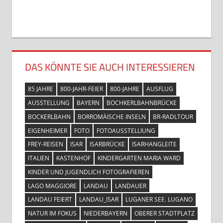
DAS KÖNNTE SIE AUCH INTERESSIEREN
85 JAHRE
800-JAHR-FEIER
800-JAHRE
AUSFLUG
AUSSTELLUNG
BAYERN
BOCHKERLBAHNBRÜCKE
BOCKERLBAHN
BORROMÄISCHE INSELN
BR-RADLTOUR
EIGENHEIMER
FOTO
FOTOAUSSTELLIUNG
FREY-REISEN
ISAR
ISARBRÜCKE
ISARHANGLEITE
ITALIEN
KASTENHOF
KINDERGARTEN MARIA WARD
KINDER UND JUGENDLICH FOTOGRAFIEREN
LAGO MAGGIORE
LANDAU
LANDAUER
LANDAU FEIERT
LANDAU_ISAR
LUGANER SEE. LUGANO
NATUR IM FOKUS
NIEDERBAYERN
OBERER STADTPLATZ