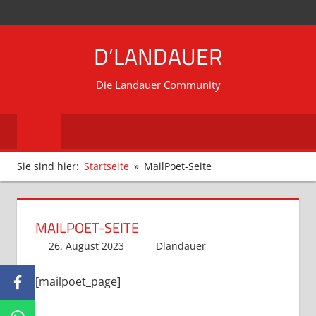
Zum
MENÜ
Inhalt
D’LANDAUER
springen
Die Landauer Community
Sie sind hier:
Startseite
MailPoet-Seite
MAILPOET-SEITE
26. August 2023
Dlandauer
[mailpoet_page]
Facebook