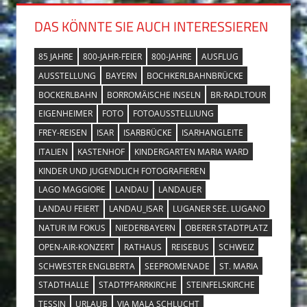
DAS KÖNNTE SIE AUCH INTERESSIEREN
85 JAHRE
800-JAHR-FEIER
800-JAHRE
AUSFLUG
AUSSTELLUNG
BAYERN
BOCHKERLBAHNBRÜCKE
BOCKERLBAHN
BORROMÄISCHE INSELN
BR-RADLTOUR
EIGENHEIMER
FOTO
FOTOAUSSTELLIUNG
FREY-REISEN
ISAR
ISARBRÜCKE
ISARHANGLEITE
ITALIEN
KASTENHOF
KINDERGARTEN MARIA WARD
KINDER UND JUGENDLICH FOTOGRAFIEREN
LAGO MAGGIORE
LANDAU
LANDAUER
LANDAU FEIERT
LANDAU_ISAR
LUGANER SEE. LUGANO
NATUR IM FOKUS
NIEDERBAYERN
OBERER STADTPLATZ
OPEN-AIR-KONZERT
RATHAUS
REISEBUS
SCHWEIZ
SCHWESTER ENGLBERTA
SEEPROMENADE
ST. MARIA
STADTHALLE
STADTPFARRKIRCHE
STEINFELSKIRCHE
TESSIN
URLAUB
VIA MALA SCHLUCHT