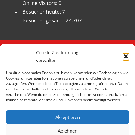
Online Visitors:
0
Besucher heute:
7
Besucher gesamt:
24.707
Cookie-Zustimmung
DATENSCHUTZERKLÄRUNG
verwalten
HAFTUNGSAUSSCHLUSS
Um dir ein optimales Erlebnis zu bieten, verwenden wir Technologien wie
Cookies, um Geräteinformationen zu speichern und/oder darauf
KONTAKT
zuzugreifen. Wenn du diesen Technologien zustimmst, können wir Daten
wie das Surfverhalten oder eindeutige IDs auf dieser Website
IMPRESSUM
verarbeiten. Wenn du deine Zustimmung nicht erteilst oder zurückziehst,
können bestimmte Merkmale und Funktionen beeinträchtigt werden.
COOKIE-RICHTLINIE (EU)
Akzeptieren
© d-landauer.de
Ablehnen